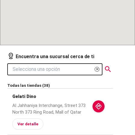
distance
Encuentra una sucursal cerca de ti
search
close
Todas las tiendas
(
38
)
Gelati Dino
directions
Al Jahhaniya Interchange, Street 373
North 373 Ring Road, Mall of Qatar
Ver detalle